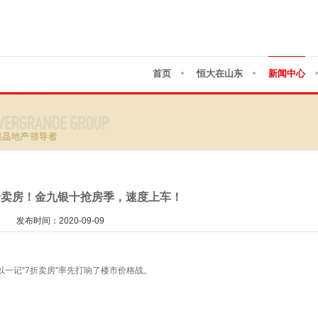
首页
恒大在山东
新闻中心
折卖房！金九银十抢房季，速度上车！
发布时间：2020-09-09
一记“7折卖房”率先打响了楼市价格战。