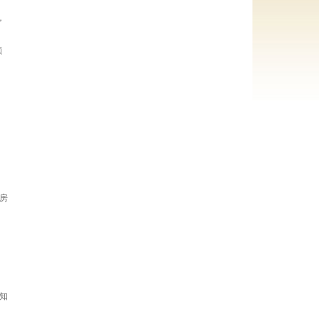
，
额
房
知