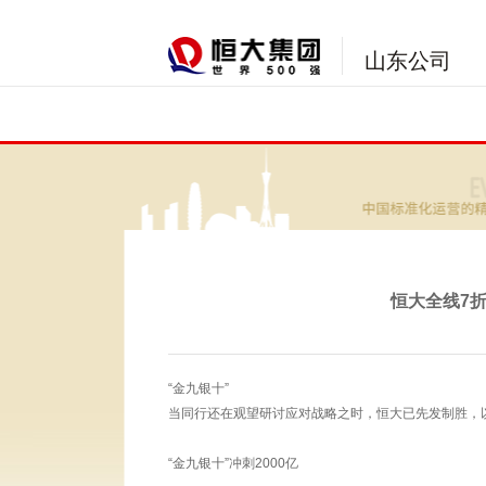
山东公司
恒大全线7
“金九银十”
当同行还在观望研讨应对战略之时，恒大已先发制胜，以
“金九银十”冲刺2000亿