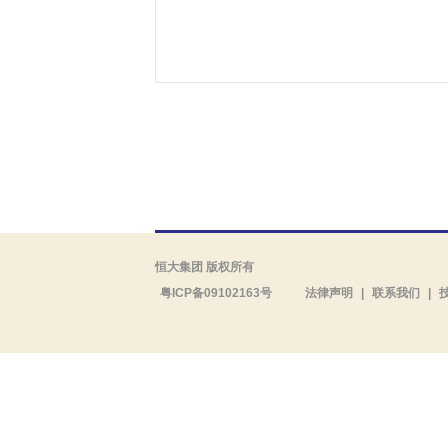
恒大集团 版权所有
粤ICP备09102163号
法律声明
|
联系我们
|