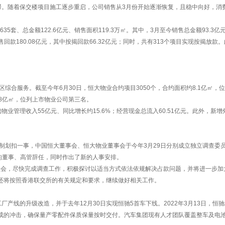
滞。随着保交楼项目施工逐步重启，公司销售从3月份开始逐渐恢复，且稳中向好，消
5套、总金额122.6亿元、销售面积119.3万㎡。其中，3月至今销售总金额93.3亿
款180.08亿元，其中按揭回款66.32亿元；同时，共有313个项目实现按揭放款。
综合服务。截至今年6月30日，恒大物业合约项目3050个，合约面积约8.1亿㎡，
.8亿㎡，位列上市物业公司第三名。
业管理收入55亿元、同比增长约15.6%；经营现金总流入60.51亿元。此外，新增
制划扣一事，中国恒大董事会、恒大物业董事会于今年3月29日分别成立独立调查委
的董事、高管辞任，同时作出了新的人事安排。
会，尽快完成调查工作，积极探讨以适当方式依法依规解决占款问题，并将进一步加
还将按照香港联交所的有关规定和要求，继续做好相关工作。
产线的升级改造，并于去年12月30日实现恒驰5首车下线。2022年3月13日，恒驰
成的冲击，确保量产零配件保质保量按时交付。汽车集团现有人才团队覆盖整车及电