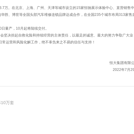
。
3.7万。在北京、上海、广州、天津等城市设立的15家恒驰展示体验中心、直营销售
与华胜、博世等全国头部汽车维修连锁品牌达成合作，在全国235个城市布局313家售
0日量产，10月起将陆续交付。
会坚决担起自救化险和持续经营的主体责任，以最足的诚意、最大的努力争取广大业
日常运营和风险化解工作，绝不辜负来之不易的信任与支持！
恒大集团有限
2022年7月29
10万套