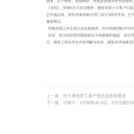
研发、生产制造、智能网联、采购及营销等各专业领域
7月6日，恒驰5正式启动预售，截至目前小订客户已超
已开放运营，首批26家授权代理门店计划8月开业。已
服务网点。
恒驰后续工作正按计划全面推进，其中恒驰5预计9月2
目前，恒大的经营仍面临相当大的困难和挑战，但公司
主、债权人和合作伙伴的理解与支持，稳妥有序地推进
上一篇：恒大通报复工复产情况及最新要求
下一篇：许家印：4月销售30.9亿，5月交楼目标