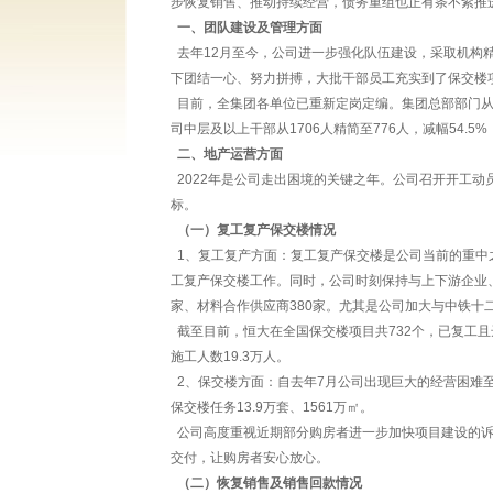
步恢复销售、推动持续经营，债务重组也正有条不紊
一、团队建设及管理方面
去年12月至今，公司进一步强化队伍建设，采取机构
下团结一心、努力拼搏，大批干部员工充实到了保交
目前，全集团各单位已重新定岗定编。集团总部部门从31
司中层及以上干部从1706人精简至776人，减幅54.
二、地产运营方面
2022年是公司走出困境的关键之年。公司召开开工动
标。
（一）复工复产保交楼情况
1、复工复产方面：复工复产保交楼是公司当前的重中
工复产保交楼工作。同时，公司时刻保持与上下游企业、
家、材料合作供应商380家。尤其是公司加大与中铁
截至目前，恒大在全国保交楼项目共732个，已复工且达
施工人数19.3万人。
2、保交楼方面：自去年7月公司出现巨大的经营困难至今，
保交楼任务13.9万套、1561万㎡。
公司高度重视近期部分购房者进一步加快项目建设的诉
交付，让购房者安心放心。
（二）恢复销售及销售回款情况