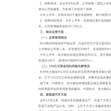
1、销售情况：自去年9月以来，公司销售一度陷入停
者信心开始修复，为各项工作提供了保障。
今年上半年，全国共463个项目实现销售，累计销售2263
2、销售回款情况：今年上半年，全国项目累计实现销售回
外，公司新增融资放款25.73亿元。
三、物业运营方面
（一）运营管理情况
恒大物业持续保持平稳运营，向超300万户业主提供社区
上市物业公司第二名；在管项目2589个，在管面积约4
今年上半年，恒大物业实现总营收近65亿元，其中基础物
拓项目180个，新增合约面积约1800万㎡。
（二）134亿元资金划扣风险化解情况
针对恒大物业约134亿元存款存在质押并被有关银行强
会，已于7月22日公布初步调查结果，并要求涉及此事
接下来，中国恒大、恒大物业将继续配合独立调查委员
内部风险评估和管理体系的建设。中国恒大、恒大物业
四、新能源汽车方面
去年12月以来，恒驰汽车积极恢复生产，完成了天津工厂
取得工信部产品公告。同时，公司千方百计克服疫情造