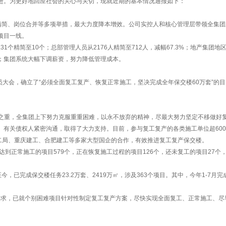
推进。为更好地回应社会的关心与关切，现就近期的基本情况通报如下：
精简、岗位合并等多项举措，最大力度降本增效。公司实控人和核心管理层带领全集团
楼项目一线。
个精简至10个；总部管理人员从2176人精简至712人，减幅67.3%；地产集团地
5%；集团系统大幅下调薪资，努力降低管理成本。
员大会，确立了“必须全面复工复产、恢复正常施工，坚决完成全年保交楼60万套”的目
之重，全集团上下努力克服重重困难，以永不放弃的精神，尽最大努力坚定不移做好
有关债权人紧密沟通，取得了大力支持。目前，参与复工复产的各类施工单位超600
十二局、重庆建工、合肥建工等多家大型国企的合作，有效推进复工复产保交楼。
到正常施工的项目579个，正在恢复施工过程的项目126个，还未复工的项目27个
已完成保交楼任务23.2万套、2419万㎡，涉及363个项目。其中，今年1-7月完
求，已就个别困难项目针对性制定复工复产方案，尽快实现全面复工、正常施工、尽